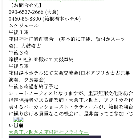
【お問合せ先】
090-6537-2666 (大倉)
0460-85-8800 (箱根湯本ホテル)
スケジュール
午後１時
箱根神社拝殿前集合 (基本的に正装、紋付かスーツ
姿)、大鼓稽古
午後３時
箱根神社神楽殿にて大鼓奉納
午後５時
箱根湯本ホテルにて直会交流会(日本アフリカ太古兄弟
演奏、夕食宴会)
午後８時過ぎ終了予定
ショートノーティスとなりますが、重要無形文化財総合
指定保持者である能楽師・大倉正之助と、アフリカを代
表するパーカッショニスト・ラティールが、箱根を舞台
に繰り広げる貴重なこの機会に、是非奮ってご参加下さ
い
大倉正之助さん箱根神社フライヤー