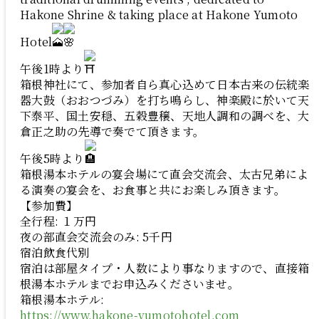
ご宿泊予約
Hakone Shrine & taking place at Hakone Yumoto
Hotel
Language
午後1時より
箱根神社にて、参加者自ら真心込めて日本古来の伝統楽
器大鼓（おおつづみ）を打ち鳴らし、神楽殿に於いて天
下泰平、国土安穏、五穀豊穣、天地人調和の調べを、大
倉正之助の先導で奏でて頂きます。
午後5時より
箱根湯本ホテルの宴会場にて直会交流会、太古兄弟によ
る演奏の宴会を、お食事と共にお楽しみ頂きます。
【参加費】
全行程: １万円
夜の部直会交流会のみ: 5千円
宿泊飲食代別
宿泊は部屋タイプ・人数により事なりますので、直接箱
根湯本ホテルまでお申込みくださいませ。
箱根湯本ホテル:
https://www.hakone-yumotohotel.com