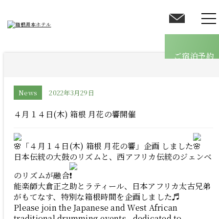
客室
温泉
ご宿泊予約
館内案内
料理
オールインクルーシブ
News
2022年3月29日
採用情報
４月１４日(木) 箱根 月花の響開催
ブログ
「４月１４日(木) 箱根 月花の響」企画 しました
日本伝統の大鼓のリズムと、西アフリカ伝統のジェンベ
のリズムが融合
アクセス
よくあるご質問
お問い合わせ
能楽師大倉正之助とラティール、日本アフリカ太古兄弟
がもてなす、特別な箱根時間を企画しました♬
Please join the Japanese and West African
traditional drumming events , dedicated to