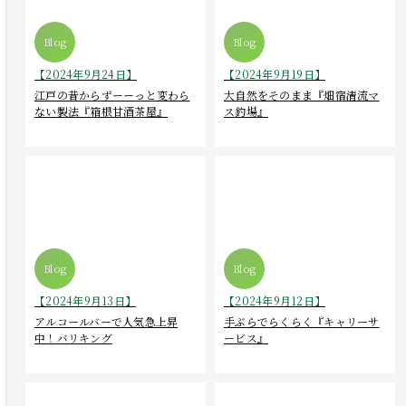
ご宿泊予約
Language
【2024年9月24日】
【2024年9月19日】
江戸の昔からずーーっと変わら
大自然をそのまま『畑宿清流マ
ない製法『箱根甘酒茶屋』
ス釣場』
【2024年9月13日】
【2024年9月12日】
アルコールバーで人気急上昇
手ぶらでらくらく『キャリーサ
中！バリキング
ービス』