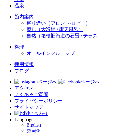
温泉
館内案内
巡り逢い（フロント/ロビー）
癒し（大浴場 / 露天風呂）
自然（箱根旧街道の石畳 / テラス）
料理
オールインクルーシブ
採用情報
ブログ
アクセス
よくあるご質問
プライバシーポリシー
サイトマップ
Language
English
한국어