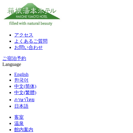
アクセス
よくあるご質問
お問い合わせ
ご宿泊予約
Language
English
한국어
中文(简体)
中文(繁體)
ภาษาไทย
日本語
客室
温泉
館内案内