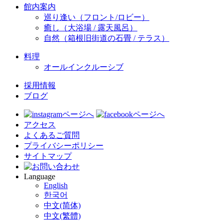
館内案内
巡り逢い（フロント/ロビー）
癒し（大浴場 / 露天風呂）
自然（箱根旧街道の石畳 / テラス）
料理
オールインクルーシブ
採用情報
ブログ
アクセス
よくあるご質問
プライバシーポリシー
サイトマップ
Language
English
한국어
中文(简体)
中文(繁體)