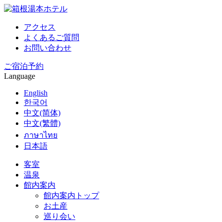
アクセス
よくあるご質問
お問い合わせ
ご宿泊予約
Language
English
한국어
中文(简体)
中文(繁體)
ภาษาไทย
日本語
客室
温泉
館内案内
館内案内トップ
お土産
巡り会い