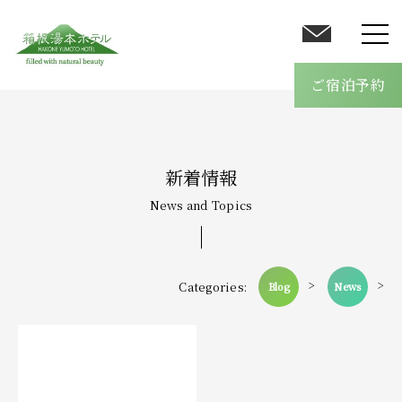
客室
温泉
ご宿泊予約
館内案内
料理
オールインクルーシブ
新着情報
採用情報
News and Topics
ブログ
>
>
Categories:
Blog
News
アクセス
よくあるご質問
お問い合わせ
ご宿泊予約