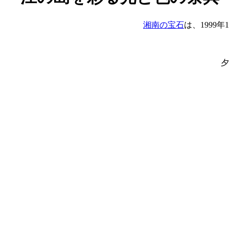
湘南の宝石
は、199
夕