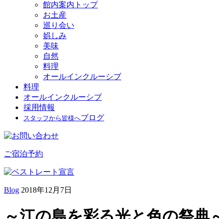
館内案内トップ
お土産
巡り会い
娯しみ
美味
自然
料理
オールインクルーシブ
料理
オールインクルーシブ
採用情報
ブログ
スタッフから皆様へ
ご宿泊予約
Blog
2018年12月7日
～江の島を彩る光と色の祭典