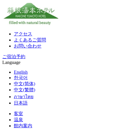
アクセス
よくあるご質問
お問い合わせ
ご宿泊予約
Language
English
한국어
中文(简体)
中文(繁體)
ภาษาไทย
日本語
客室
温泉
館内案内