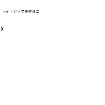
ル）ライトアップを前身に
き