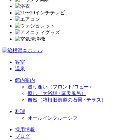
客室
温泉
館内案内
巡り逢い（フロント/ロビー）
癒し（大浴場 / 露天風呂）
自然（箱根旧街道の石畳 / テラス）
料理
オールインクルーシブ
採用情報
ブログ