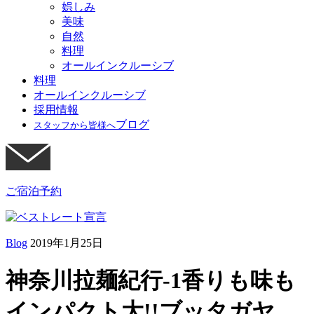
娯しみ
美味
自然
料理
オールインクルーシブ
料理
オールインクルーシブ
採用情報
ブログ
スタッフから皆様へ
ご宿泊予約
Blog
2019年1月25日
神奈川拉麺紀行-1香りも味も
インパクト大!!ブッタガヤ