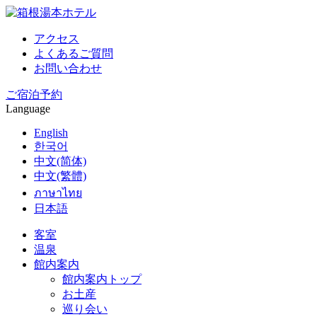
アクセス
よくあるご質問
お問い合わせ
ご宿泊予約
Language
English
한국어
中文(简体)
中文(繁體)
ภาษาไทย
日本語
客室
温泉
館内案内
館内案内トップ
お土産
巡り会い