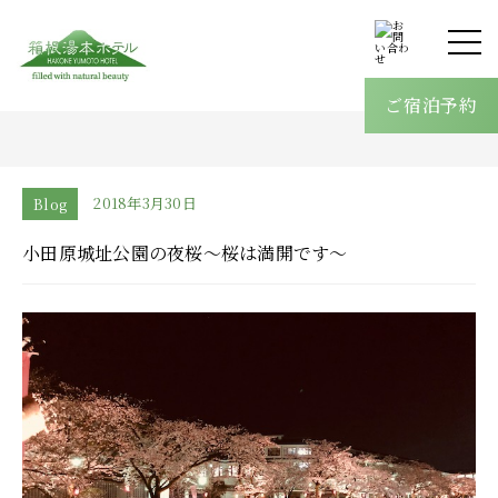
客室
温泉
ご宿泊予約
館内案内
料理
オールインクルーシブ
2018年3月30日
Blog
採用情報
小田原城址公園の夜桜～桜は満開です～
ブログ
アクセス
よくあるご質問
お問い合わせ
ご宿泊予約