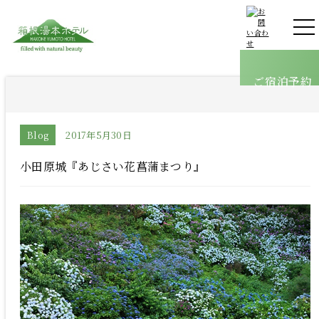
客室
温泉
ご宿泊予約
館内案内
料理
オールインクルーシブ
Blog
2017年5月30日
採用情報
小田原城『あじさい花菖蒲まつり』
ブログ
アクセス
よくあるご質問
お問い合わせ