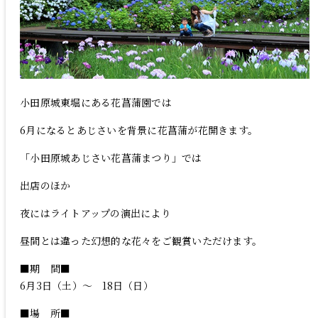
ご宿泊予約
Language
小田原城東堀にある花菖蒲園では
6月になるとあじさいを背景に花菖蒲が花開きます。
「小田原城あじさい花菖蒲まつり」では
出店のほか
夜にはライトアップの演出により
昼間とは違った幻想的な花々をご観賞いただけます。
■期 間■
6月3日（土）～ 18日（日）
■場 所■