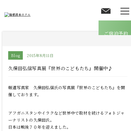
客室
温泉
ご宿泊予約
館内案内
料理
オールインクルーシブ
Blog
2015年8月11日
採用情報
久保田弘信写真展『世界のこどもたち』開催中♪
ブログ
報道写真家 久保田弘信氏の写真展『世界のこどもたち』を開
催しております。
アクセス
よくあるご質問
お問い合わせ
アフガニスタンやイラクなど世界中で取材を続けるフォトジャ
ーナリストの久保田氏。
日本は戦後７０年を迎えました。