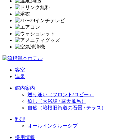
客室
温泉
館内案内
巡り逢い（フロント/ロビー）
癒し（大浴場 / 露天風呂）
自然（箱根旧街道の石畳 / テラス）
料理
オールインクルーシブ
採用情報