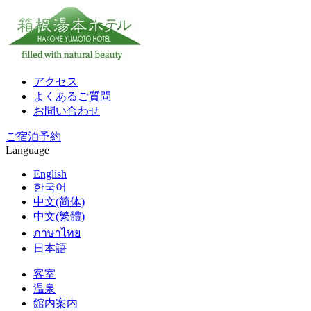
アクセス
よくあるご質問
お問い合わせ
ご宿泊予約
Language
English
한국어
中文(简体)
中文(繁體)
ภาษาไทย
日本語
客室
温泉
館内案内