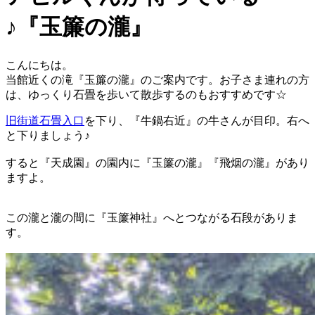
♪『玉簾の瀧』
こんにちは。
当館近くの滝『玉簾の瀧』のご案内です。お子さま連れの方
は、ゆっくり石畳を歩いて散歩するのもおすすめです☆
旧街道石畳入口
を下り、『牛鍋右近』の牛さんが目印。右へ
と下りましょう♪
すると『天成園』の園内に『玉簾の瀧』『飛烟の瀧』があり
ますよ。
この瀧と瀧の間に『玉簾神社』へとつながる石段がありま
す。