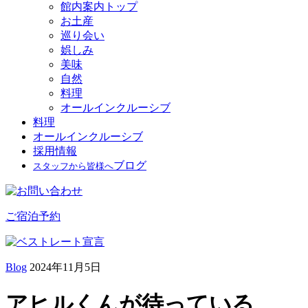
館内案内トップ
お土産
巡り会い
娯しみ
美味
自然
料理
オールインクルーシブ
料理
オールインクルーシブ
採用情報
ブログ
スタッフから皆様へ
ご宿泊予約
Blog
2024年11月5日
アヒルくんが待っている