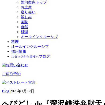
館内案内トップ
お土産
巡り会い
娯しみ
美味
自然
料理
オールインクルーシブ
料理
オールインクルーシブ
採用情報
ブログ
スタッフから皆様へ
ご宿泊予約
Blog
2025年1月12日
へびどし de『深沢銭洗弁財天