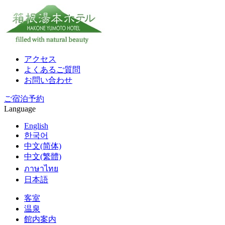
アクセス
よくあるご質問
お問い合わせ
ご宿泊予約
Language
English
한국어
中文(简体)
中文(繁體)
ภาษาไทย
日本語
客室
温泉
館内案内