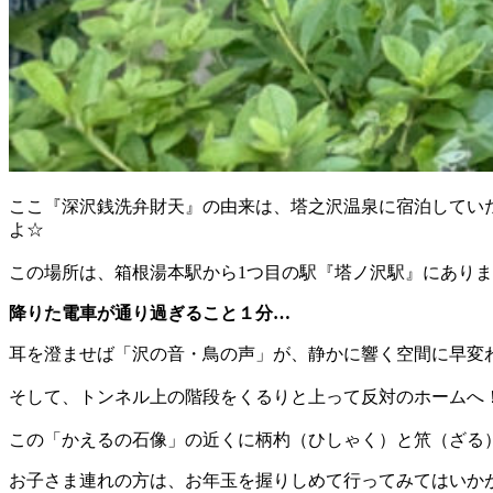
ここ『深沢銭洗弁財天』の由来は、塔之沢温泉に宿泊してい
よ☆
この場所は、箱根湯本駅から1つ目の駅『塔ノ沢駅』にあり
降りた電車が通り過ぎること１分…
耳を澄ませば「沢の音・鳥の声」が、静かに響く空間に早変
そして、トンネル上の階段をくるりと上って反対のホームへ
この「かえるの石像」の近くに柄杓（ひしゃく）と笊（ざる
お子さま連れの方は、お年玉を握りしめて行ってみてはいか