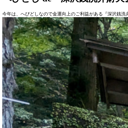
今年は、へびどしなので金運向上のご利益がある『深沢銭洗